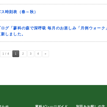
バス時刻表（春～秋）
ブログ「蓼科の森で深呼吸 毎月のお楽しみ「月例ウォーク
更新しました。
1 / 4
1
2
3
4
»
知らせ
蓼科ビレッジガイド
別荘をお探しの方