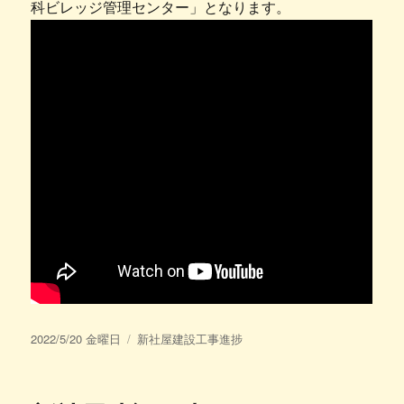
科ビレッジ管理センター」となります。
投
カ
2022/5/20 金曜日
新社屋建設工事進捗
稿
テ
日:
ゴ
リ