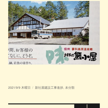
投
カ
2021/9/9 木曜日
新社屋建設工事進捗
,
未分類
稿
テ
日:
ゴ
リ
ー