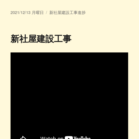
投
カ
2021/12/13 月曜日
新社屋建設工事進捗
稿
テ
日:
ゴ
リ
新社屋建設工事
ー