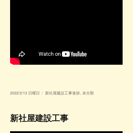
投
カ
2022/2/13 日曜日
新社屋建設工事進捗
,
未分類
稿
テ
日:
ゴ
リ
新社屋建設工事
ー