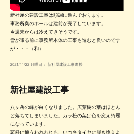
新社屋の建設工事は順調に進んでおります。
事務所奥のホールは建前が完了しています。
今週末からは冷えてきそうです。
雪が降る前に事務所本体の工事も進むと良いのです
が・・・（和）
投
カ
2021/11/22 月曜日
新社屋建設工事進捗
稿
テ
日:
ゴ
リ
新社屋建設工事
ー
八ヶ岳の峰が白くなりました。広葉樹の葉はほとん
ど落ちてしまいました。カラ松の葉は色を変え綺麗
になっています。
蓼科に通うわれわれも、いつ冬タイヤに履き換えよ