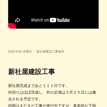
投
カ
2022/4/20 水曜日
新社屋建設工事進捗
稿
テ
日:
ゴ
リ
新社屋建設工事
ー
新社屋完成まであと１１１日です。
外回りはほぼ完成し、外の足場は３月２５日には撤
去される予定です。
内部はまだまだ工事が進行中ですが、基本的な下地