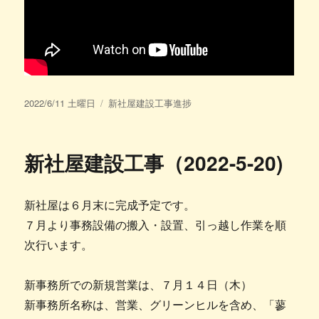
投
カ
2022/6/11 土曜日
新社屋建設工事進捗
稿
テ
日:
ゴ
リ
新社屋建設工事（2022-5-20)
ー
新社屋は６月末に完成予定です。
７月より事務設備の搬入・設置、引っ越し作業を順
次行います。
新事務所での新規営業は、７月１４日（木）
新事務所名称は、営業、グリーンヒルを含め、「蓼