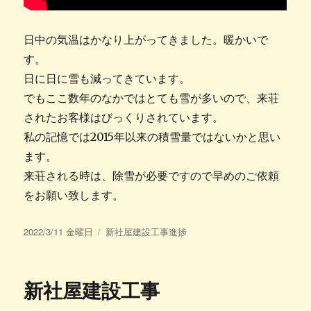
日中の気温はかなり上がってきました。暖かいで
す。
日に日に雪も減ってきています。
でもここ数年のなかではとても雪が多いので、来荘
されたお客様はびっくりされています。
私の記憶では2015年以来の積雪量ではないかと思い
ます。
来荘される時は、除雪が必要ですので早めのご依頼
をお願い致します。
投
カ
2022/3/11 金曜日
新社屋建設工事進捗
稿
テ
日:
ゴ
リ
新社屋建設工事
ー