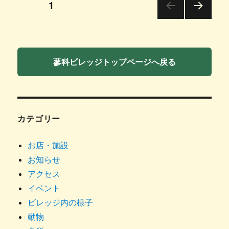
投
ページ
1
次の
稿
ペー
ジ
の
蓼科ビレッジトップページへ戻る
ペ
ー
カテゴリー
ジ
お店・施設
送
お知らせ
アクセス
り
イベント
ビレッジ内の様子
動物