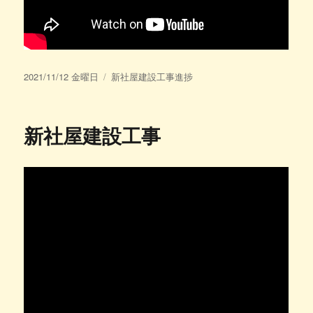
投
カ
2021/11/12 金曜日
新社屋建設工事進捗
稿
テ
日:
ゴ
リ
新社屋建設工事
ー