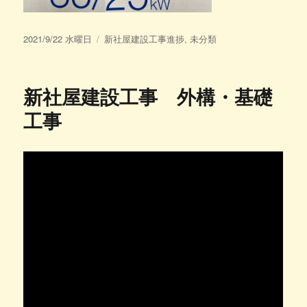
投
カ
2021/9/22 水曜日
新社屋建設工事進捗
,
未分類
稿
テ
日:
ゴ
リ
新社屋建設工事 外構・基礎
ー
工事