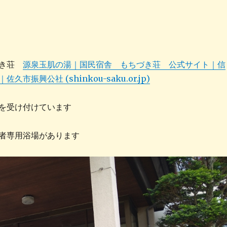
ずき荘
源泉玉肌の湯｜国民宿舎 もちづき荘 公式サイト｜信
市振興公社 (shinkou-saku.or.jp)
を受け付けています
者専用浴場があります