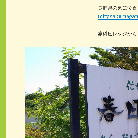
マ
ゴ
ッ
長野県の東に位
リ
ト
ー
(city.saku.nagan
蓼科ビレッジから