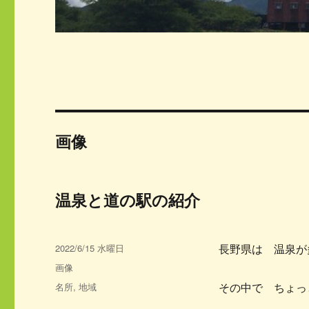
画像
温泉と道の駅の紹介
投
2022/6/15 水曜日
長野県は 温泉が
稿
フ
画像
日:
ォ
カ
名所
,
地域
その中で ちょっ
ー
テ