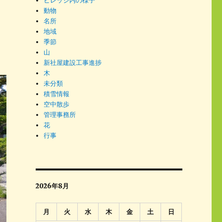
ビレッジ内の様子
動物
名所
地域
季節
山
新社屋建設工事進捗
木
未分類
積雪情報
空中散歩
管理事務所
花
行事
2026年8月
月
火
水
木
金
土
日