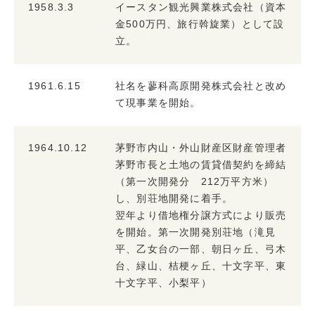
1958.3.3
イースタン観光興業株式会社（資本
金500万円、旅行斡旋業）として設
立。
1961.6.15
社名を蓼科高原開発株式会社と改め
て現事業を開始。
1964.10.12
茅野市内山・外山財産区財産管理者
茅野市長と土地の賃貸借契約を締結
（第一次開発分 212万平方米）
し、別荘地開発に着手。
翌年より借地権分譲方式により販売
を開始。第一次開発別荘地（滝見
平、乙女台の一部、朝日ヶ丘、弓木
台、緑山、桔梗ヶ丘、十文字平、東
十文字平、小梨平）