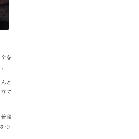
安全を
す。
なんと
を立て
、普段
をつ