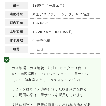
築年
1989年（平成元年）
建物構造
木造アスファルトシングル葺２階建
延床面積
166.08㎡
土地面積
1,725.35㎡（521.92坪）
排水処理
合併浄化槽
地勢
平坦地
ガス給湯、ガス追焚、灯油FFヒーター３台（L・
DK・南西洋間）、ウォシュレット、二重サッシ
（L・１階和室まわり、ガラスはシングル）
リビングはピアノ演奏に適した吹き抜け空間と
し、周囲の窓は二重サッシを採用しています
２階西和室・小屋裏に雨漏れと思われる箇所があ