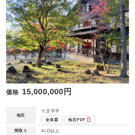
15,000,000円
価格
十文字平
地区
全体図
地区PDF
間取り
4LD以上