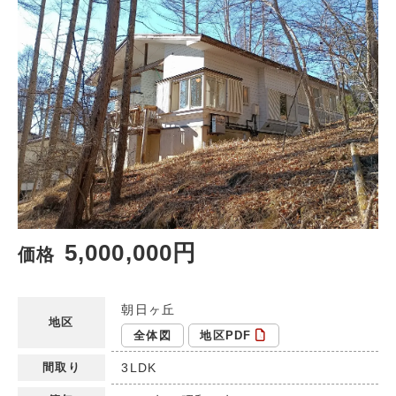
5,000,000円
価格
朝日ヶ丘
地区
全体図
地区PDF
間取り
3LDK