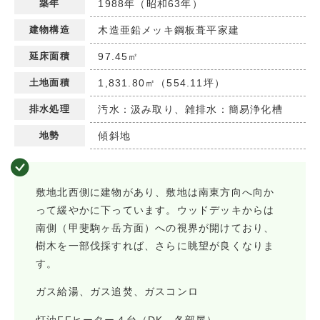
築年
1988年（昭和63年）
建物構造
木造亜鉛メッキ鋼板葺平家建
延床面積
97.45㎡
土地面積
1,831.80㎡（554.11坪）
排水処理
汚水：汲み取り、雑排水：簡易浄化槽
地勢
傾斜地
敷地北西側に建物があり、敷地は南東方向へ向か
って緩やかに下っています。ウッドデッキからは
南側（甲斐駒ヶ岳方面）への視界が開けており、
樹木を一部伐採すれば、さらに眺望が良くなりま
す。
ガス給湯、ガス追焚、ガスコンロ
灯油FFヒーター４台（DK、各部屋）