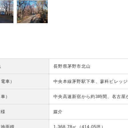
地
長野県茅野市北山
（電車）
中央本線茅野駅下車、蓼科ビレッジ
（車）
中央高速新宿から約3時間、名古屋
態様
媒介
敷地面積
1,368.78㎡（414.05坪）