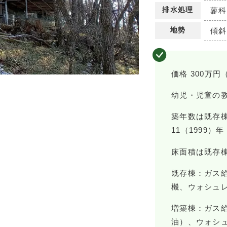
排水処理
蓼科
地勢
傾斜
価格 300万円
幼児・児童の
築年数は既存棟 
11（1999）年
床面積は既存棟1
既存棟：ガス
機、ウォシュ
増築棟：ガス
油）、ウォシ