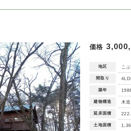
3,000
価格
地区
こぶ
間取り
4L
築年
19
建物構造
木造
延床面積
222
土地面積
1,3