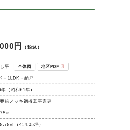
,000円
（税込）
し平
全体図
地区PDF
DK＋1LDK＋納戸
86年（昭和61年）
亜鉛メッキ鋼板葺平家建
.75㎡
68.78㎡（414.05坪）