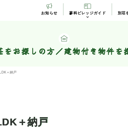
お知らせ
蓼科ビレッジガイド
別荘
荘をお探しの方／建物付き物件を
1LDK＋納戸
LDK＋納戸